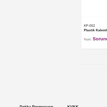
KP-002
Plastik Kaleml
Sorun
Fiyat:
Dekka Promosyon
KVKK