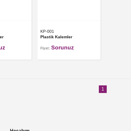
KP-001
er
Plastik Kalemler
uz
Sorunuz
Fiyat:
1
Hesabım