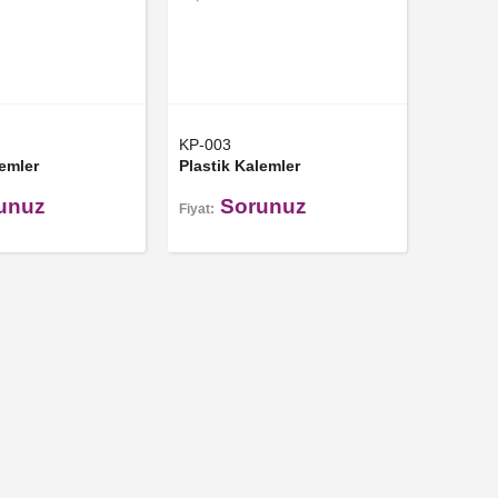
KP-003
lemler
Plastik Kalemler
unuz
Sorunuz
Fiyat: