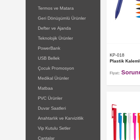
Termos ve Matara
Geri Dönüşümlü Ürünler
Defter ve Ajanda
Teknolojik Ürünler
PowerBank
KP-018
USB Bellek
Plastik Kaleml
Çocuk Promosyon
Sorun
Fiyat:
Medikal Ürünler
Matbaa
PVC Ürünler
Duvar Saatleri
Anahtarlık ve Karvizitlik
Vip Kutulu Setler
Çantalar