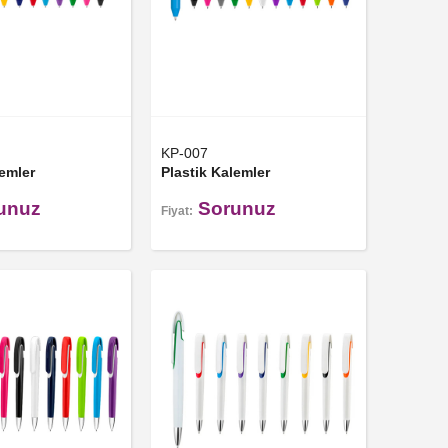
KP-007
lemler
Plastik Kalemler
unuz
Sorunuz
Fiyat: