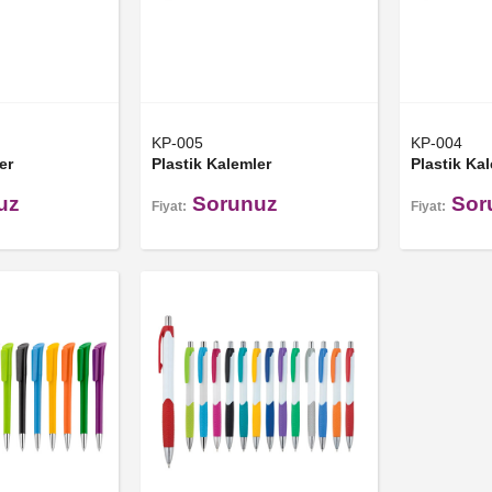
KP-005
KP-004
er
Plastik Kalemler
Plastik Ka
uz
Sorunuz
Sor
Fiyat:
Fiyat: