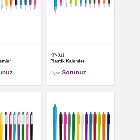
KP-011
lemler
Plastik Kalemler
unuz
Sorunuz
Fiyat: